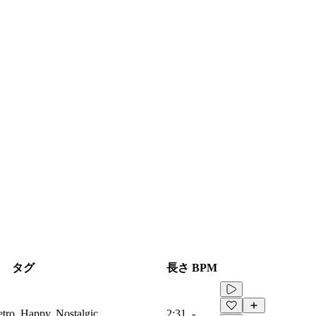
タグ
長さ
BPM
etro, Happy, Nostalgic
2:31
-