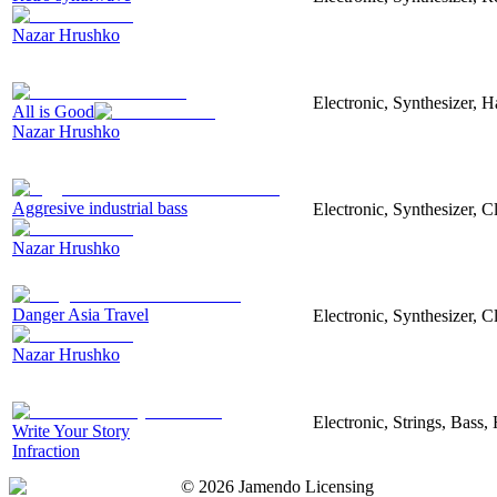
Nazar Hrushko
Electronic, Synthesizer, 
All is Good
Nazar Hrushko
Aggresive industrial bass
Electronic, Synthesizer, 
Nazar Hrushko
Danger Asia Travel
Electronic, Synthesizer, C
Nazar Hrushko
Electronic, Strings, Bass
Write Your Story
Infraction
©
2026
Jamendo Licensing