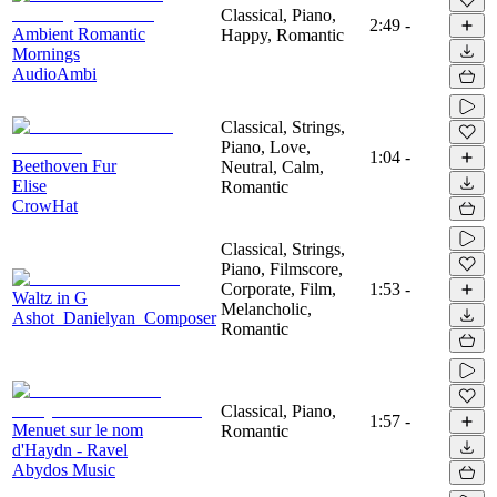
Classical, Piano,
2:49
-
Ambient Romantic
Happy, Romantic
Mornings
AudioAmbi
Classical, Strings,
Piano, Love,
1:04
-
Beethoven Fur
Neutral, Calm,
Elise
Romantic
CrowHat
Classical, Strings,
Piano, Filmscore,
Corporate, Film,
1:53
-
Waltz in G
Melancholic,
Ashot_Danielyan_Composer
Romantic
Classical, Piano,
1:57
-
Menuet sur le nom
Romantic
d'Haydn - Ravel
Abydos Music