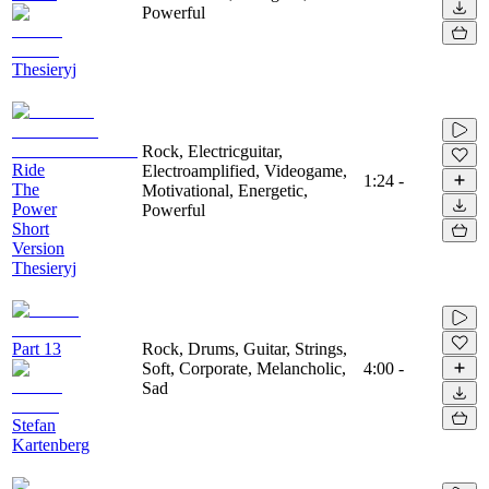
Powerful
Thesieryj
Rock, Electricguitar,
Ride
Electroamplified, Videogame,
1:24
-
The
Motivational, Energetic,
Power
Powerful
Short
Version
Thesieryj
Part 13
Rock, Drums, Guitar, Strings,
Soft, Corporate, Melancholic,
4:00
-
Sad
Stefan
Kartenberg