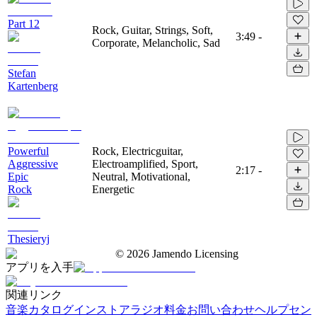
Part 12
Rock, Guitar, Strings, Soft,
3:49
-
Corporate, Melancholic, Sad
Stefan
Kartenberg
Powerful
Rock, Electricguitar,
Aggressive
Electroamplified, Sport,
2:17
-
Epic
Neutral, Motivational,
Rock
Energetic
Thesieryj
©
2026
Jamendo Licensing
アプリを入手
関連リンク
音楽カタログ
インストアラジオ
料金
お問い合わせ
ヘルプセン