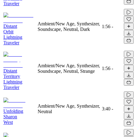
Traveler
Ambient/New Age, Synthesizer,
Distant
1:56
-
Soundscape, Neutral, Dark
Orbit
Lightning
Traveler
Ambient/New Age, Synthesizer,
1:56
-
Distant
Soundscape, Neutral, Strange
Territory
Lightning
Traveler
Ambient/New Age, Synthesizer,
3:40
-
Unfolding
Neutral
Sharon
West