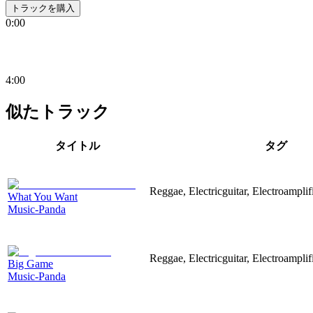
トラックを購入
0:00
4:00
似たトラック
タイトル
タグ
Reggae, Electricguitar, Electroamplif
What You Want
Music-Panda
Reggae, Electricguitar, Electroamplif
Big Game
Music-Panda