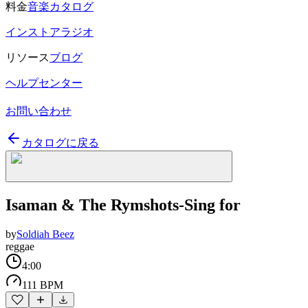
料金
音楽カタログ
インストアラジオ
リソース
ブログ
ヘルプセンター
お問い合わせ
カタログに戻る
Isaman & The Rymshots-Sing for
by
Soldiah Beez
reggae
4:00
111 BPM