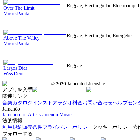
Reggae, Electricguitar, Electroamplif
Over The Limit
Music-Panda
Reggae, Electricguitar, Energetic
Above The Valley
Music-Panda
Reggae
Largos Días
We&Dem
©
2026
Jamendo Licensing
アプリを入手
関連リンク
音楽カタログ
インストアラジオ
料金
お問い合わせ
ヘルプセン
Jamendo
Jamendo for Artists
Jamendo Music
法的情報
利用規約
販売条件
プライバシーポリシー
クッキーポリシー
著
フォローする