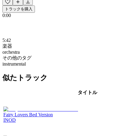
トラックを購入
0:00
5:42
楽器
orchestra
その他のタグ
instrumental
似たトラック
タイトル
Fairy Lovers Bed Version
INOD