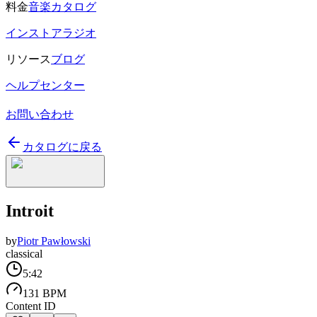
料金
音楽カタログ
インストアラジオ
リソース
ブログ
ヘルプセンター
お問い合わせ
カタログに戻る
Introit
by
Piotr Pawłowski
classical
5:42
131 BPM
Content ID