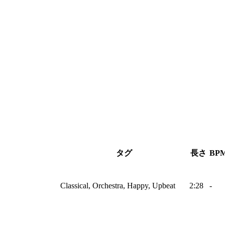
タグ
長さ
BP
Classical, Orchestra, Happy, Upbeat
2:28
-