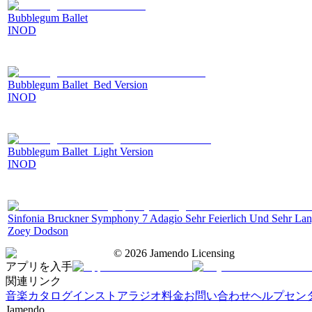
Bubblegum Ballet
INOD
Bubblegum Ballet_Bed Version
INOD
Bubblegum Ballet_Light Version
INOD
Sinfonia Bruckner Symphony 7 Adagio Sehr Feierlich Und Sehr La
Zoey Dodson
©
2026
Jamendo Licensing
アプリを入手
関連リンク
音楽カタログ
インストアラジオ
料金
お問い合わせ
ヘルプセン
Jamendo