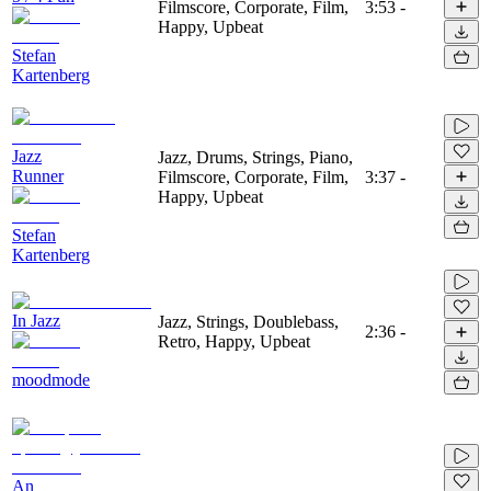
Filmscore, Corporate, Film,
3:53
-
Happy, Upbeat
Stefan
Kartenberg
Jazz
Jazz, Drums, Strings, Piano,
Runner
Filmscore, Corporate, Film,
3:37
-
Happy, Upbeat
Stefan
Kartenberg
In Jazz
Jazz, Strings, Doublebass,
2:36
-
Retro, Happy, Upbeat
moodmode
An