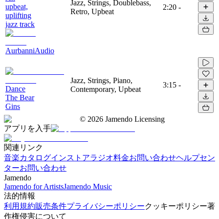
Jazz, Strings, Doublebass,
upbeat,
2:20
-
Retro, Upbeat
uplifting
jazz track
AurbanniAudio
Jazz, Strings, Piano,
3:15
-
Dance
Contemporary, Upbeat
The Bear
Gins
©
2026
Jamendo Licensing
アプリを入手
関連リンク
音楽カタログ
インストアラジオ
料金
お問い合わせ
ヘルプセン
ター
お問い合わせ
Jamendo
Jamendo for Artists
Jamendo Music
法的情報
利用規約
販売条件
プライバシーポリシー
クッキーポリシー
著
作権侵害について