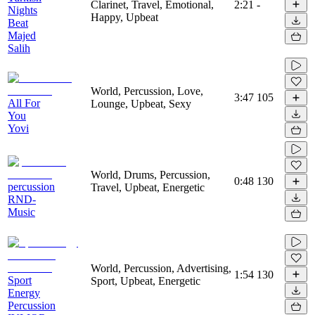
Clarinet, Travel, Emotional,
2:21
-
Nights
Happy, Upbeat
Beat
Majed
Salih
World, Percussion, Love,
3:47
105
All For
Lounge, Upbeat, Sexy
You
Yovi
World, Drums, Percussion,
0:48
130
percussion
Travel, Upbeat, Energetic
RND-
Music
World, Percussion, Advertising,
1:54
130
Sport
Sport, Upbeat, Energetic
Energy
Percussion