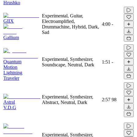
Hrushko
Experimental, Guitar,
GIIX
Electroamplified,
4:00
-
Drummachine, Hybrid, Dark,
Sad
Gallium
Experimental, Synthesizer,
Quantum
1:51
-
Soundscape, Neutral, Dark
Motion
Lightning
Traveler
Experimental, Synthesizer,
2:57
98
Astral
Abstract, Neutral, Dark
V.D.G
Experimental, Synthesizer,