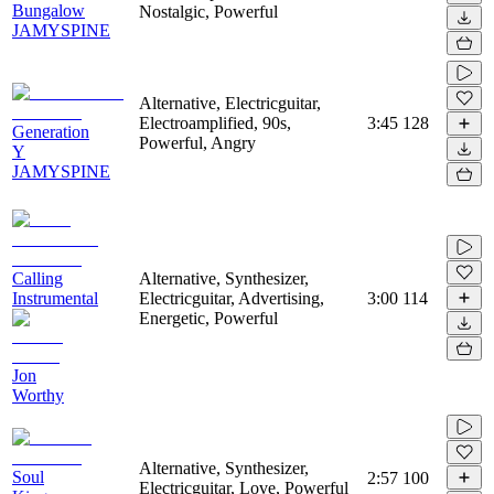
Bungalow
Nostalgic, Powerful
JAMYSPINE
Alternative, Electricguitar,
Electroamplified, 90s,
3:45
128
Generation
Powerful, Angry
Y
JAMYSPINE
Calling
Alternative, Synthesizer,
Instrumental
Electricguitar, Advertising,
3:00
114
Energetic, Powerful
Jon
Worthy
Alternative, Synthesizer,
Soul
2:57
100
Electricguitar, Love, Powerful