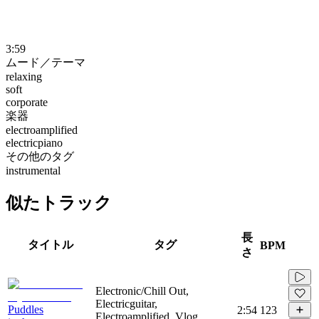
3:59
ムード／テーマ
relaxing
soft
corporate
楽器
electroamplified
electricpiano
その他のタグ
instrumental
似たトラック
長
タイトル
タグ
BPM
さ
Electronic/Chill Out,
Electricguitar,
Puddles
2:54
123
Electroamplified, Vlog,