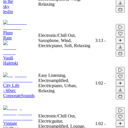
in the
Relaxing
sky
lesfm
Plum
Electronic/Chill Out,
Rain
Saxophone, Wind,
3:13
-
Electricpiano, Soft, Relaxing
Vasili
Haletski
Easy Listening,
Electroamplified,
1:02
-
City Life
Electricpiano, Urban,
- 60sec
Relaxing
CorporateSounds
Electronic/Chill Out,
Electricguitar,
Vintage
1:02
-
Electroamplified, Lounge,