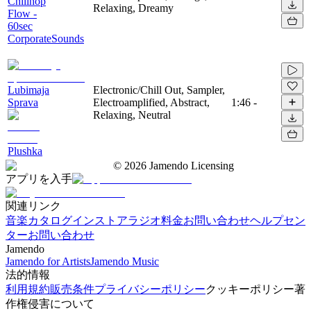
Chillhop
Relaxing, Dreamy
Flow -
60sec
CorporateSounds
Lubimaja
Electronic/Chill Out, Sampler,
Sprava
Electroamplified, Abstract,
1:46
-
Relaxing, Neutral
Plushka
©
2026
Jamendo Licensing
アプリを入手
関連リンク
音楽カタログ
インストアラジオ
料金
お問い合わせ
ヘルプセン
ター
お問い合わせ
Jamendo
Jamendo for Artists
Jamendo Music
法的情報
利用規約
販売条件
プライバシーポリシー
クッキーポリシー
著
作権侵害について