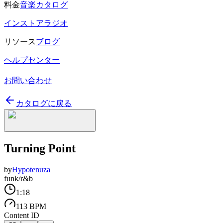
料金
音楽カタログ
インストアラジオ
リソース
ブログ
ヘルプセンター
お問い合わせ
カタログに戻る
Turning Point
by
Hypotenuza
funk/r&b
1:18
113 BPM
Content ID