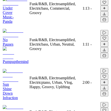
Funk/R&B, Electroamplified,
Under
Electricbass, Commercial,
1:13
-
Cover
Groovy
Music-
Panda
No
Funk/R&B, Electroamplified,
Pauses
Electricbass, Urban, Neutral,
1:11
-
Groovy
Pumpupthemind
Funk/R&B, Electroamplified,
Electricpiano, Urban, Vlog,
2:00
-
Sun
Happy, Groovy, Uplifting
Shine
Down
Infraction