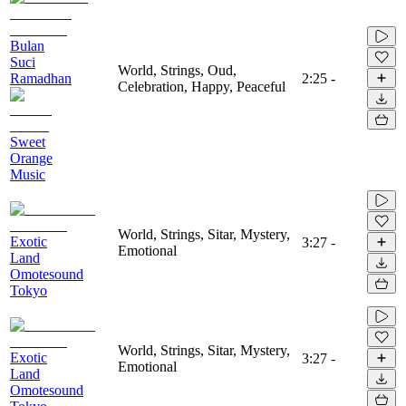
Bulan
Suci
World, Strings, Oud,
Ramadhan
2:25
-
Celebration, Happy, Peaceful
Sweet
Orange
Music
World, Strings, Sitar, Mystery,
Exotic
3:27
-
Emotional
Land
Omotesound
Tokyo
World, Strings, Sitar, Mystery,
Exotic
3:27
-
Emotional
Land
Omotesound