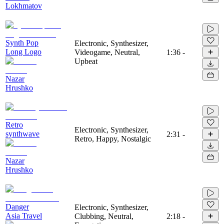
Lokhmatov
Synth Pop
Electronic, Synthesizer,
Long Logo
Videogame, Neutral,
1:36
-
Upbeat
Nazar
Hrushko
Retro
Electronic, Synthesizer,
synthwave
2:31
-
Retro, Happy, Nostalgic
Nazar
Hrushko
Danger
Electronic, Synthesizer,
Asia Travel
Clubbing, Neutral,
2:18
-