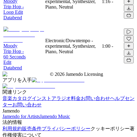
Moody
experimental, Synthesizer,
1:16
-
Trip Hop -
Piano, Neutral
Loop Edit
Databend
Electronic/Downtempo -
Moody
experimental, Synthesizer,
1:00
-
Trip Hop -
Piano, Neutral
60 Seconds
Edit
Databend
©
2026
Jamendo Licensing
アプリを入手
関連リンク
音楽カタログ
インストアラジオ
料金
お問い合わせ
ヘルプセン
ター
お問い合わせ
Jamendo
Jamendo for Artists
Jamendo Music
法的情報
利用規約
販売条件
プライバシーポリシー
クッキーポリシー
著
作権侵害について