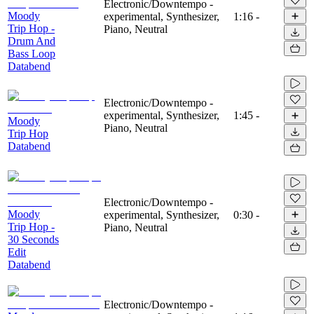
Electronic/Downtempo -
Moody
experimental, Synthesizer,
1:16
-
Trip Hop -
Piano, Neutral
Drum And
Bass Loop
Databend
Electronic/Downtempo -
experimental, Synthesizer,
1:45
-
Moody
Piano, Neutral
Trip Hop
Databend
Electronic/Downtempo -
Moody
experimental, Synthesizer,
0:30
-
Trip Hop -
Piano, Neutral
30 Seconds
Edit
Databend
Electronic/Downtempo -