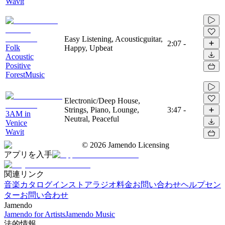
Wavit
Easy Listening, Acousticguitar,
2:07
-
Folk
Happy, Upbeat
Acoustic
Positive
ForestMusic
Electronic/Deep House,
Strings, Piano, Lounge,
3:47
-
3AM in
Neutral, Peaceful
Venice
Wavit
©
2026
Jamendo Licensing
アプリを入手
関連リンク
音楽カタログ
インストアラジオ
料金
お問い合わせ
ヘルプセン
ター
お問い合わせ
Jamendo
Jamendo for Artists
Jamendo Music
法的情報