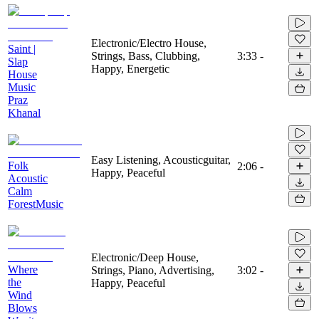
Electronic/Electro House,
Saint |
Strings, Bass, Clubbing,
3:33
-
Slap
Happy, Energetic
House
Music
Praz
Khanal
Easy Listening, Acousticguitar,
Folk
2:06
-
Happy, Peaceful
Acoustic
Calm
ForestMusic
Electronic/Deep House,
Where
Strings, Piano, Advertising,
3:02
-
the
Happy, Peaceful
Wind
Blows