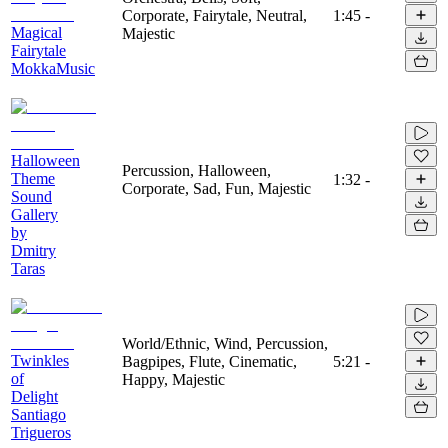
Corporate, Fairytale, Neutral,
1:45
-
Magical
Majestic
Fairytale
MokkaMusic
Halloween
Percussion, Halloween,
Theme
1:32
-
Corporate, Sad, Fun, Majestic
Sound
Gallery
by
Dmitry
Taras
World/Ethnic, Wind, Percussion,
Twinkles
Bagpipes, Flute, Cinematic,
5:21
-
of
Happy, Majestic
Delight
Santiago
Trigueros