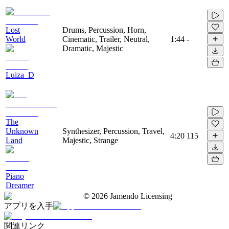
Lost
Drums, Percussion, Horn,
World
Cinematic, Trailer, Neutral,
1:44
-
Dramatic, Majestic
Luiza_D
The
Unknown
Synthesizer, Percussion, Travel,
4:20
115
Land
Majestic, Strange
Piano
Dreamer
©
2026
Jamendo Licensing
アプリを入手
関連リンク