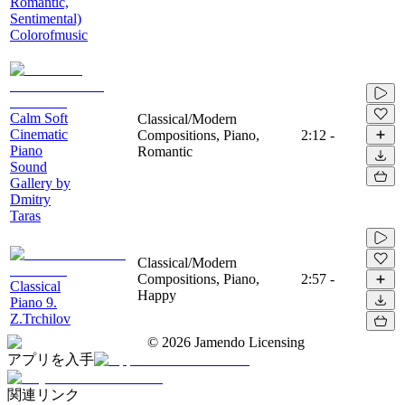
Romantic,
Sentimental)
Colorofmusic
Calm Soft
Classical/Modern
Cinematic
Compositions, Piano,
2:12
-
Piano
Romantic
Sound
Gallery by
Dmitry
Taras
Classical/Modern
Compositions, Piano,
2:57
-
Classical
Happy
Piano 9.
Z.Trchilov
©
2026
Jamendo Licensing
アプリを入手
関連リンク