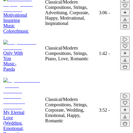
Classical/Modern
Compositions, Strings,
Advertising, Corporate,
3:06
-
Motivational
Happy, Motivational,
Inspiring
Inspirational
Music
Colorofmusic
Classical/Modern
Only With
Compositions, Strings,
1:42
-
You
Piano, Love, Romantic
Music-
Panda
Classical/Modern
Compositions, Strings,
Corporate, Wedding,
3:52
-
My Eternal
Emotional, Happy,
Love
Romantic
(Wedding,
Emotional,