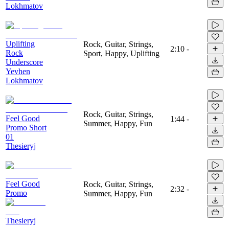
Lokhmatov
Uplifting
Rock, Guitar, Strings,
2:10
-
Rock
Sport, Happy, Uplifting
Underscore
Yevhen
Lokhmatov
Rock, Guitar, Strings,
Feel Good
1:44
-
Summer, Happy, Fun
Promo Short
01
Thesieryj
Feel Good
Rock, Guitar, Strings,
2:32
-
Promo
Summer, Happy, Fun
Thesieryj