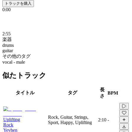
トラックを購入
0:00
2:55
楽器
drums
guitar
その他のタグ
vocal - male
似たトラック
長
タイトル
タグ
BPM
さ
Rock, Guitar, Strings,
Uplifting
2:10
-
Sport, Happy, Uplifting
Rock
Yevhen