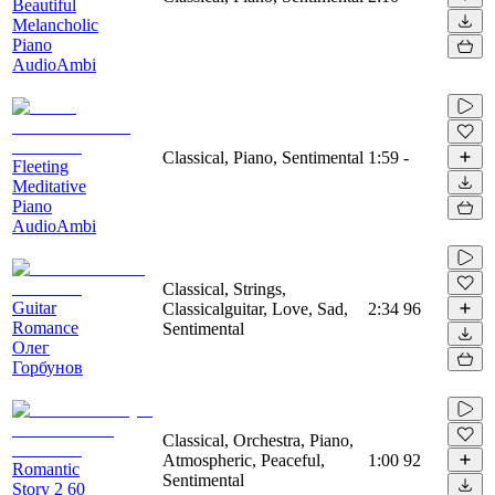
Beautiful
Melancholic
Piano
AudioAmbi
Classical, Piano, Sentimental
1:59
-
Fleeting
Meditative
Piano
AudioAmbi
Classical, Strings,
Guitar
Classicalguitar, Love, Sad,
2:34
96
Romance
Sentimental
Олег
Горбунов
Classical, Orchestra, Piano,
Atmospheric, Peaceful,
1:00
92
Romantic
Sentimental
Story 2 60