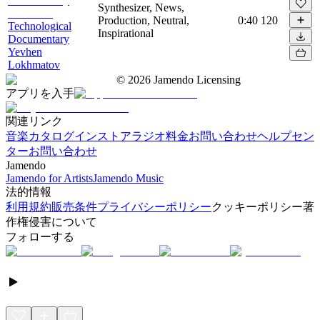
Synthesizer, News,
Production, Neutral,
0:40
120
Technological
Inspirational
Documentary
Yevhen
Lokhmatov
©
2026
Jamendo Licensing
アプリを入手
関連リンク
音楽カタログ
インストアラジオ
料金
お問い合わせ
ヘルプセン
ター
お問い合わせ
Jamendo
Jamendo for Artists
Jamendo Music
法的情報
利用規約
販売条件
プライバシーポリシー
クッキーポリシー
著
作権侵害について
フォローする