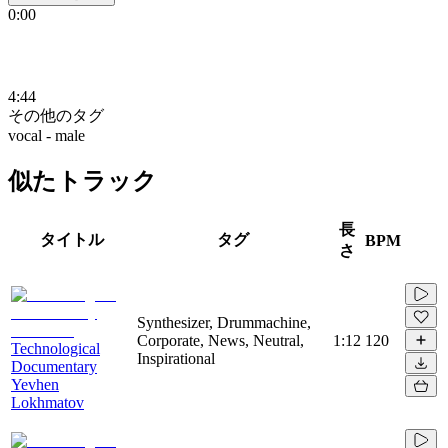
0:00
4:44
その他のタグ
vocal - male
似たトラック
長
タイトル
タグ
BPM
さ
Synthesizer, Drummachine,
Corporate, News, Neutral,
1:12
120
Technological
Inspirational
Documentary
Yevhen
Lokhmatov