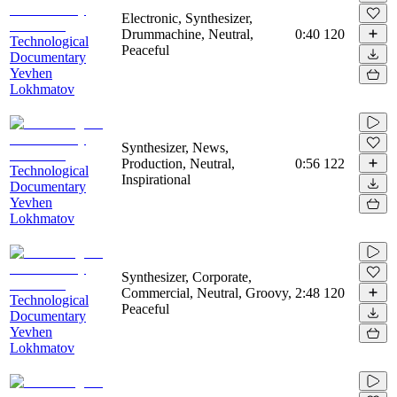
Electronic, Synthesizer,
Drummachine, Neutral,
0:40
120
Technological
Peaceful
Documentary
Yevhen
Lokhmatov
Synthesizer, News,
Production, Neutral,
0:56
122
Technological
Inspirational
Documentary
Yevhen
Lokhmatov
Synthesizer, Corporate,
Commercial, Neutral, Groovy,
2:48
120
Technological
Peaceful
Documentary
Yevhen
Lokhmatov