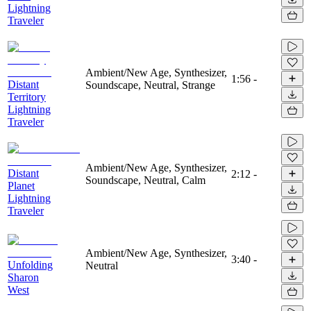
Lightning
Traveler
Ambient/New Age, Synthesizer,
1:56
-
Distant
Soundscape, Neutral, Strange
Territory
Lightning
Traveler
Ambient/New Age, Synthesizer,
Distant
2:12
-
Soundscape, Neutral, Calm
Planet
Lightning
Traveler
Ambient/New Age, Synthesizer,
3:40
-
Unfolding
Neutral
Sharon
West