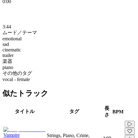
0:00
3:44
ムード／テーマ
emotional
sad
cinematic
trailer
楽器
piano
その他のタグ
vocal - female
似たトラック
長
タイトル
タグ
BPM
さ
Vampire
Strings, Piano, Crime,