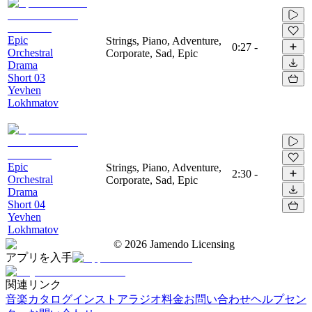
Epic
Strings, Piano, Adventure,
0:27
-
Orchestral
Corporate, Sad, Epic
Drama
Short 03
Yevhen
Lokhmatov
Epic
Strings, Piano, Adventure,
2:30
-
Orchestral
Corporate, Sad, Epic
Drama
Short 04
Yevhen
Lokhmatov
©
2026
Jamendo Licensing
アプリを入手
関連リンク
音楽カタログ
インストアラジオ
料金
お問い合わせ
ヘルプセン