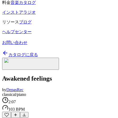
料金
音楽カタログ
インストアラジオ
リソース
ブログ
ヘルプセンター
お問い合わせ
カタログに戻る
Awakened feelings
by
DepasRec
classical/piano
2:07
103 BPM