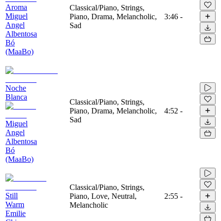
Aroma
Classical/Piano, Strings,
Miguel
Piano, Drama, Melancholic,
3:46
-
Angel
Sad
Albentosa
Bó
(MaaBo)
Noche
Blanca
Classical/Piano, Strings,
Piano, Drama, Melancholic,
4:52
-
Sad
Miguel
Angel
Albentosa
Bó
(MaaBo)
Classical/Piano, Strings,
Still
Piano, Love, Neutral,
2:55
-
Warm
Melancholic
Emilie