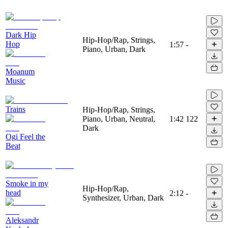
Dark Hip
Hip-Hop/Rap, Strings,
Hop
1:57
-
Piano, Urban, Dark
Moanum
Music
Trains
Hip-Hop/Rap, Strings,
Piano, Urban, Neutral,
1:42
122
Dark
Ogi Feel the
Beat
Smoke in my
Hip-Hop/Rap,
head
2:12
-
Synthesizer, Urban, Dark
Aleksandr