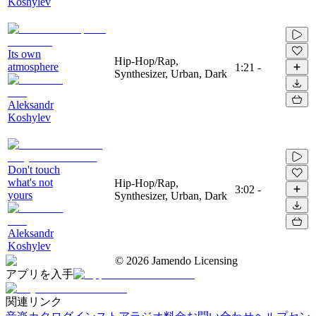
Koshylev
Its own
Hip-Hop/Rap,
atmosphere
1:21
-
Synthesizer, Urban, Dark
Aleksandr
Koshylev
Don't touch
what's not
Hip-Hop/Rap,
3:02
-
yours
Synthesizer, Urban, Dark
Aleksandr
Koshylev
©
2026
Jamendo Licensing
アプリを入手
関連リンク