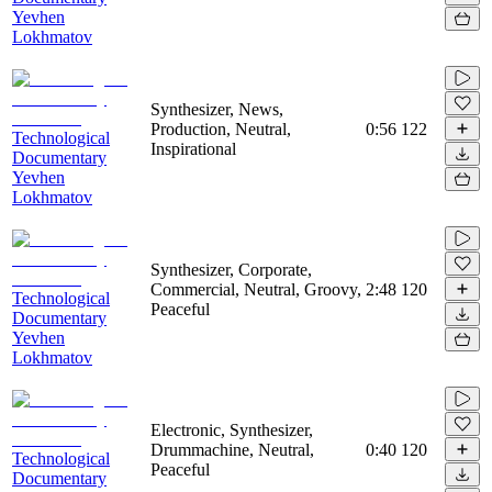
Yevhen
Lokhmatov
Synthesizer, News,
Production, Neutral,
0:56
122
Technological
Inspirational
Documentary
Yevhen
Lokhmatov
Synthesizer, Corporate,
Commercial, Neutral, Groovy,
2:48
120
Technological
Peaceful
Documentary
Yevhen
Lokhmatov
Electronic, Synthesizer,
Drummachine, Neutral,
0:40
120
Technological
Peaceful
Documentary