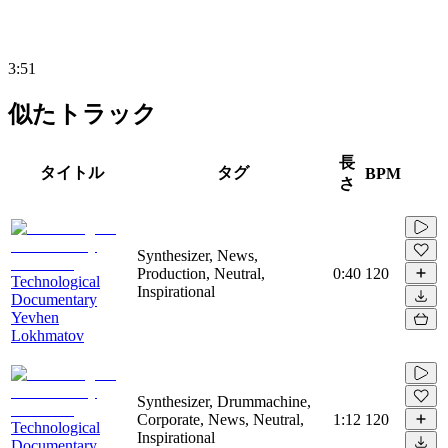
3:51
似たトラック
長
タイトル
タグ
BPM
さ
Synthesizer, News,
Production, Neutral,
0:40
120
Technological
Inspirational
Documentary
Yevhen
Lokhmatov
Synthesizer, Drummachine,
Corporate, News, Neutral,
1:12
120
Technological
Inspirational
Documentary