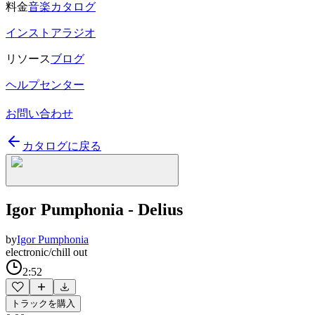
料金
音楽カタログ
インストアラジオ
リソース
ブログ
ヘルプセンター
お問い合わせ
カタログに戻る
Igor Pumphonia - Delius
by
Igor Pumphonia
electronic/chill out
2:52
トラックを購入