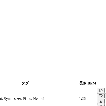
タグ
長さ
BPM
t, Synthesizer, Piano, Neutral
1:26
-