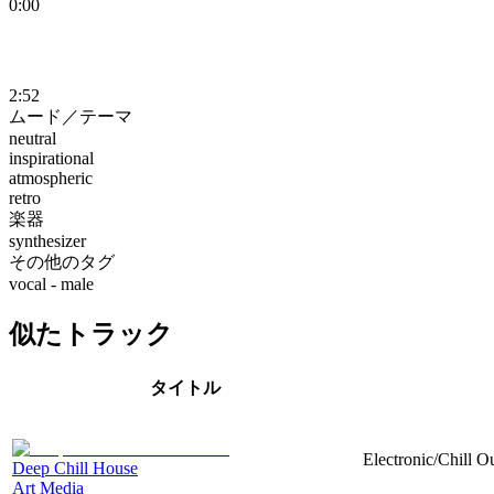
0:00
2:52
ムード／テーマ
neutral
inspirational
atmospheric
retro
楽器
synthesizer
その他のタグ
vocal - male
似たトラック
タイトル
Electronic/Chill Ou
Deep Chill House
Art Media