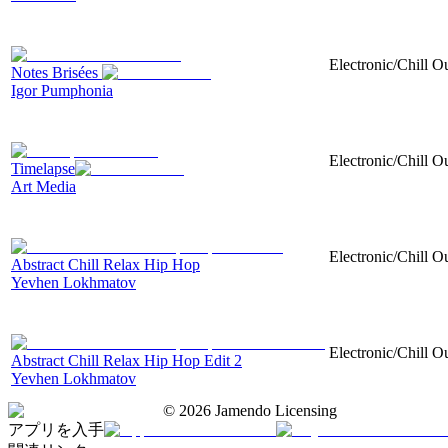
Electronic/Chill O
Notes Brisées
Igor Pumphonia
Electronic/Chill Ou
Timelapse
Art Media
Electronic/Chill O
Abstract Chill Relax Hip Hop
Yevhen Lokhmatov
Electronic/Chill O
Abstract Chill Relax Hip Hop Edit 2
Yevhen Lokhmatov
©
2026
Jamendo Licensing
アプリを入手