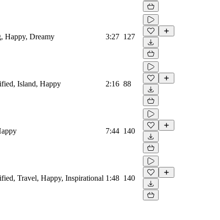
og, Happy, Dreamy
3:27
127
ified, Island, Happy
2:16
88
 Happy
7:44
140
fied, Travel, Happy, Inspirational
1:48
140