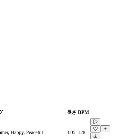
グ
長さ
BPM
mmer, Happy, Peaceful
3:05
128