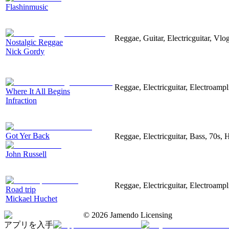
Flashinmusic
Reggae, Guitar, Electricguitar, Vl
Nostalgic Reggae
Nick Gordy
Reggae, Electricguitar, Electroampl
Where It All Begins
Infraction
Got Yer Back
Reggae, Electricguitar, Bass, 70s,
John Russell
Reggae, Electricguitar, Electroampli
Road trip
Mickael Huchet
©
2026
Jamendo Licensing
アプリを入手