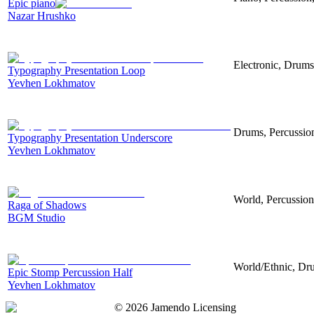
Epic piano
Nazar Hrushko
Electronic, Drums
Typography Presentation Loop
Yevhen Lokhmatov
Drums, Percussion
Typography Presentation Underscore
Yevhen Lokhmatov
World, Percussion
Raga of Shadows
BGM Studio
World/Ethnic, Dru
Epic Stomp Percussion Half
Yevhen Lokhmatov
©
2026
Jamendo Licensing