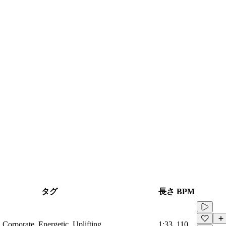
タグ
長さ
BPM
 Corporate, Energetic, Uplifting
1:33
110