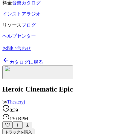
料金
音楽カタログ
インストアラジオ
リソース
ブログ
ヘルプセンター
お問い合わせ
カタログに戻る
Heroic Cinematic Epic
by
Thesieryj
0:39
130 BPM
トラックを購入