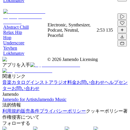
Lokhmatov
Electronic, Synthesizer,
Abstract Chill
Podcast, Neutral,
2:53
135
Relax Hip
Peaceful
Hop
Underscore
Yevhen
Lokhmatov
©
2026
Jamendo Licensing
アプリを入手
関連リンク
音楽カタログ
インストアラジオ
料金
お問い合わせ
ヘルプセン
ター
お問い合わせ
Jamendo
Jamendo for Artists
Jamendo Music
法的情報
利用規約
販売条件
プライバシーポリシー
クッキーポリシー
著
作権侵害について
フォローする