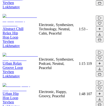
Yevhen
Lokhmatov
Electronic, Synthesizer,
Abstract Chill
Technology, Neutral,
1:53
-
Relax Hip
Calm, Peaceful
Hop Loop
Yevhen
Lokhmatov
Electronic, Synthesizer,
Urban Relax
Podcast, Neutral,
1:15
119
Groove Loop
Peaceful
Yevhen
Lokhmatov
Electronic, Happy,
Urban Hip
1:48
107
Groovy, Peaceful
Hop Loop
Yevhen