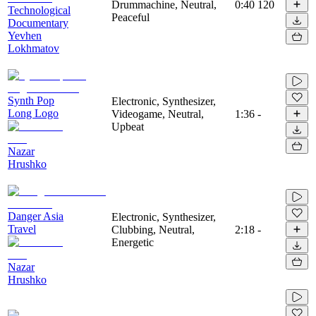
Drummachine, Neutral,
0:40
120
Technological
Peaceful
Documentary
Yevhen
Lokhmatov
Synth Pop
Electronic, Synthesizer,
Long Logo
Videogame, Neutral,
1:36
-
Upbeat
Nazar
Hrushko
Danger Asia
Electronic, Synthesizer,
Travel
Clubbing, Neutral,
2:18
-
Energetic
Nazar
Hrushko