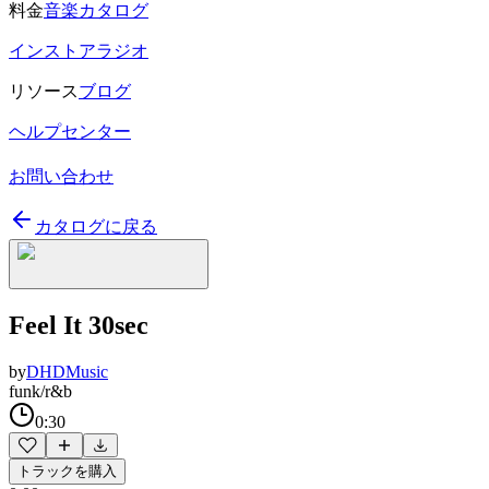
料金
音楽カタログ
インストアラジオ
リソース
ブログ
ヘルプセンター
お問い合わせ
カタログに戻る
Feel It 30sec
by
DHDMusic
funk/r&b
0:30
トラックを購入