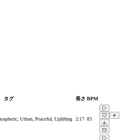
タグ
長さ
BPM
spheric, Urban, Peaceful, Uplifting
2:17
85