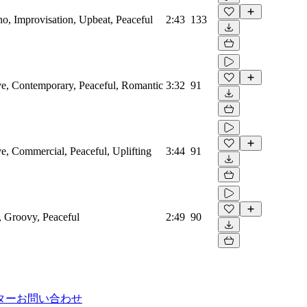
o, Improvisation, Upbeat, Peaceful
2:43
133
e, Contemporary, Peaceful, Romantic
3:32
91
, Commercial, Peaceful, Uplifting
3:44
91
, Groovy, Peaceful
2:49
90
ター
お問い合わせ