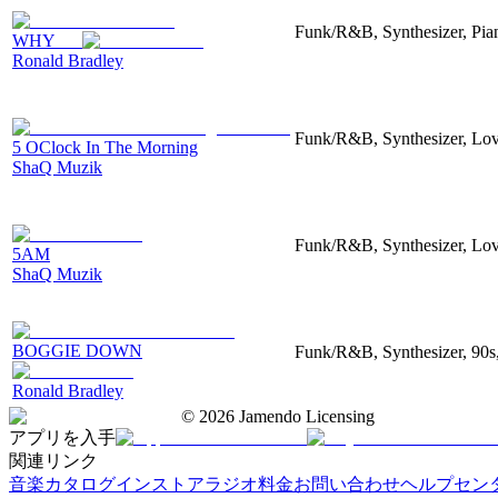
Funk/R&B, Synthesizer, Pian
WHY___
Ronald Bradley
Funk/R&B, Synthesizer, Lov
5 OClock In The Morning
ShaQ Muzik
Funk/R&B, Synthesizer, Love
5AM
ShaQ Muzik
BOGGIE DOWN
Funk/R&B, Synthesizer, 90s
Ronald Bradley
©
2026
Jamendo Licensing
アプリを入手
関連リンク
音楽カタログ
インストアラジオ
料金
お問い合わせ
ヘルプセン