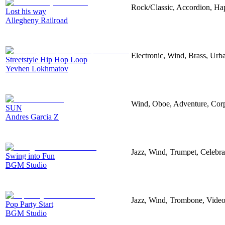
Rock/Classic, Accordion, Ha
Lost his way
Allegheny Railroad
Electronic, Wind, Brass, Ur
Streetstyle Hip Hop Loop
Yevhen Lokhmatov
Wind, Oboe, Adventure, Corp
SUN
Andres Garcia Z
Jazz, Wind, Trumpet, Celebr
Swing into Fun
BGM Studio
Jazz, Wind, Trombone, Vide
Pop Party Start
BGM Studio