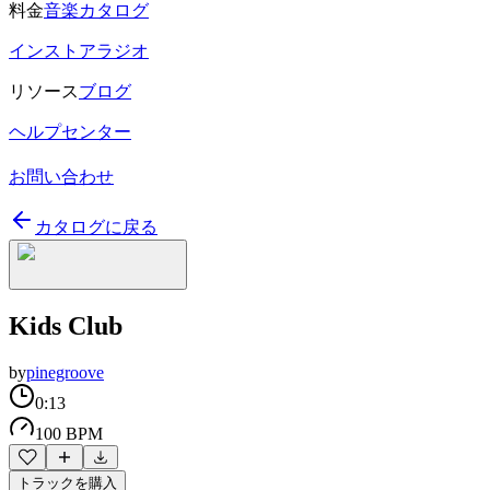
料金
音楽カタログ
インストアラジオ
リソース
ブログ
ヘルプセンター
お問い合わせ
カタログに戻る
Kids Club
by
pinegroove
0:13
100 BPM
トラックを購入