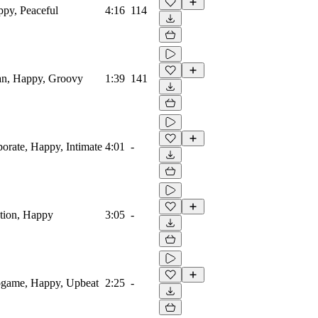
ppy, Peaceful
4:16
114
ban, Happy, Groovy
1:39
141
orate, Happy, Intimate
4:01
-
ation, Happy
3:05
-
ogame, Happy, Upbeat
2:25
-