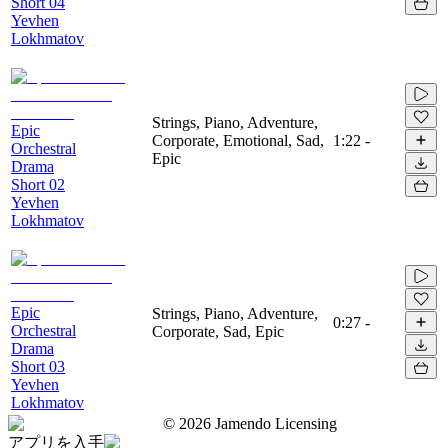
Short 04
Yevhen
Lokhmatov
Strings, Piano, Adventure,
Epic
Corporate, Emotional, Sad,
1:22
-
Orchestral
Epic
Drama
Short 02
Yevhen
Lokhmatov
Epic
Strings, Piano, Adventure,
0:27
-
Orchestral
Corporate, Sad, Epic
Drama
Short 03
Yevhen
Lokhmatov
©
2026
Jamendo Licensing
アプリを入手