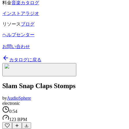
料金
音楽カタログ
インストアラジオ
リソース
ブログ
ヘルプセンター
お問い合わせ
カタログに戻る
Slam Snap Claps Stomps
by
AudioSphere
electronic
0:54
123 BPM