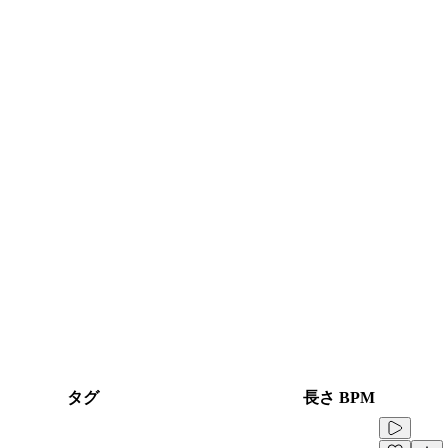
タグ
長さ
BPM