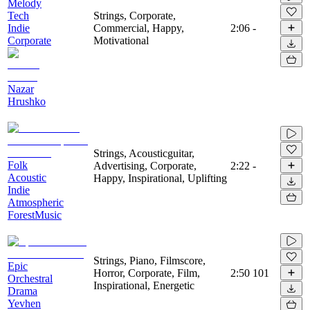
Melody
Tech
Strings, Corporate,
Indie
Commercial, Happy,
2:06
-
Corporate
Motivational
Nazar
Hrushko
Strings, Acousticguitar,
Folk
Advertising, Corporate,
2:22
-
Acoustic
Happy, Inspirational, Uplifting
Indie
Atmospheric
ForestMusic
Strings, Piano, Filmscore,
Epic
Horror, Corporate, Film,
2:50
101
Orchestral
Inspirational, Energetic
Drama
Yevhen