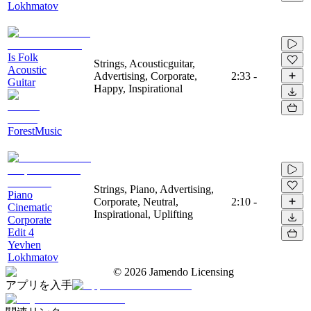
Lokhmatov
Is Folk
Strings, Acousticguitar,
Acoustic
Advertising, Corporate,
2:33
-
Guitar
Happy, Inspirational
ForestMusic
Strings, Piano, Advertising,
Piano
Corporate, Neutral,
2:10
-
Cinematic
Inspirational, Uplifting
Corporate
Edit 4
Yevhen
Lokhmatov
©
2026
Jamendo Licensing
アプリを入手