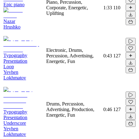
Piano, Percussion,
Epic piano
Corporate, Energetic,
1:33
110
Uplifting
Nazar
Hrushko
Electronic, Drums,
Typography
Percussion, Advertising,
0:43
127
Presentation
Energetic, Fun
Loop
Yevhen
Lokhmatov
Drums, Percussion,
Advertising, Production,
0:46
127
Typography
Energetic, Fun
Presentation
Underscore
Yevhen
Lokhmatov