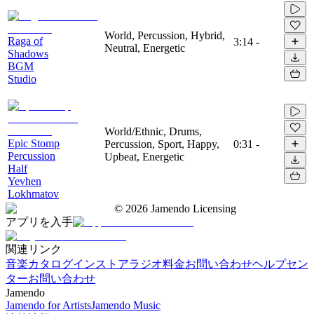
World, Percussion, Hybrid,
Raga of
3:14
-
Neutral, Energetic
Shadows
BGM
Studio
World/Ethnic, Drums,
Epic Stomp
Percussion, Sport, Happy,
0:31
-
Percussion
Upbeat, Energetic
Half
Yevhen
Lokhmatov
©
2026
Jamendo Licensing
アプリを入手
関連リンク
音楽カタログ
インストアラジオ
料金
お問い合わせ
ヘルプセン
ター
お問い合わせ
Jamendo
Jamendo for Artists
Jamendo Music