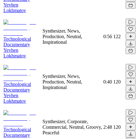
Yevhen
Lokhmatov
Synthesizer, News,
Production, Neutral,
0:56
122
Technological
Inspirational
Documentary
Yevhen
Lokhmatov
Synthesizer, News,
Production, Neutral,
0:40
120
Technological
Inspirational
Documentary
Yevhen
Lokhmatov
Synthesizer, Corporate,
Commercial, Neutral, Groovy,
2:48
120
Technological
Peaceful
Documentary