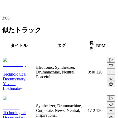
3:06
似たトラック
長
タイトル
タグ
BPM
さ
Electronic, Synthesizer,
Drummachine, Neutral,
0:40
120
Technological
Peaceful
Documentary
Yevhen
Lokhmatov
Synthesizer, Drummachine,
Corporate, News, Neutral,
1:12
120
Technological
Inspirational
Documentary