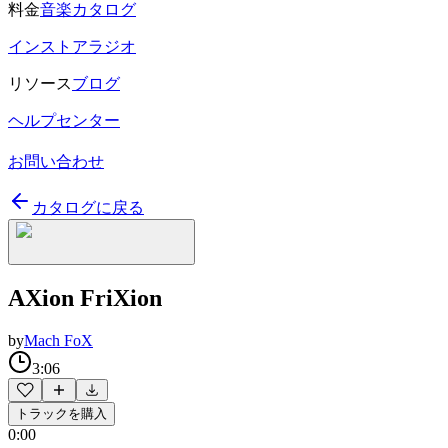
料金
音楽カタログ
インストアラジオ
リソース
ブログ
ヘルプセンター
お問い合わせ
カタログに戻る
AXion FriXion
by
Mach FoX
3:06
トラックを購入
0:00