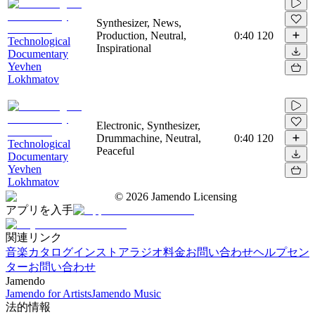
Synthesizer, News,
Production, Neutral,
0:40
120
Technological
Inspirational
Documentary
Yevhen
Lokhmatov
Electronic, Synthesizer,
Drummachine, Neutral,
0:40
120
Technological
Peaceful
Documentary
Yevhen
Lokhmatov
©
2026
Jamendo Licensing
アプリを入手
関連リンク
音楽カタログ
インストアラジオ
料金
お問い合わせ
ヘルプセン
ター
お問い合わせ
Jamendo
Jamendo for Artists
Jamendo Music
法的情報