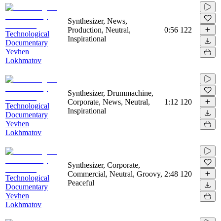
Synthesizer, News,
Production, Neutral,
0:56
122
Technological
Inspirational
Documentary
Yevhen
Lokhmatov
Synthesizer, Drummachine,
Corporate, News, Neutral,
1:12
120
Technological
Inspirational
Documentary
Yevhen
Lokhmatov
Synthesizer, Corporate,
Commercial, Neutral, Groovy,
2:48
120
Technological
Peaceful
Documentary
Yevhen
Lokhmatov