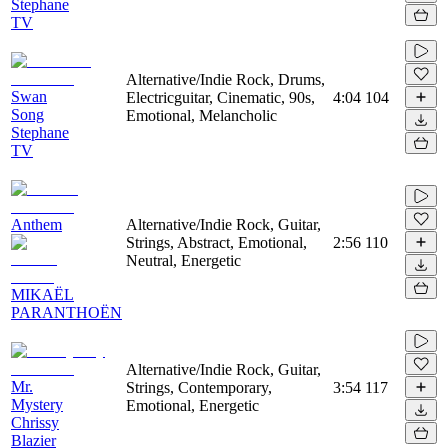
Stephane
TV
Alternative/Indie Rock, Drums,
Swan
Electricguitar, Cinematic, 90s,
4:04
104
Song
Emotional, Melancholic
Stephane
TV
Anthem
Alternative/Indie Rock, Guitar,
Strings, Abstract, Emotional,
2:56
110
Neutral, Energetic
MIKAËL
PARANTHOËN
Alternative/Indie Rock, Guitar,
Mr.
Strings, Contemporary,
3:54
117
Mystery
Emotional, Energetic
Chrissy
Blazier