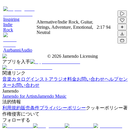
Inspiring
Alternative/Indie Rock, Guitar,
Indie
Strings, Adventure, Emotional,
2:17
94
Rock
Neutral
AurbanniAudio
©
2026
Jamendo Licensing
アプリを入手
関連リンク
音楽カタログ
インストアラジオ
料金
お問い合わせ
ヘルプセン
ター
お問い合わせ
Jamendo
Jamendo for Artists
Jamendo Music
法的情報
利用規約
販売条件
プライバシーポリシー
クッキーポリシー
著
作権侵害について
フォローする