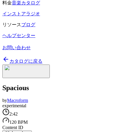
料金
音楽カタログ
インストアラジオ
リソース
ブログ
ヘルプセンター
お問い合わせ
カタログに戻る
Spacious
by
Macroform
experimental
2:42
120 BPM
Content ID