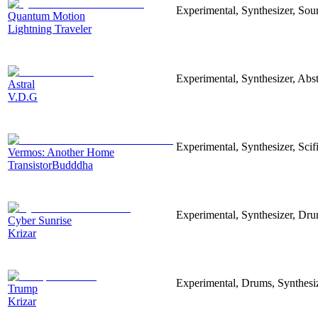
Experimental, Synthesizer, Sou
Quantum Motion
Lightning Traveler
Experimental, Synthesizer, Abst
Astral
V.D.G
Experimental, Synthesizer, Scif
Vermos: Another Home
TransistorBudddha
Experimental, Synthesizer, Dr
Cyber Sunrise
Krizar
Experimental, Drums, Synthesiz
Trump
Krizar