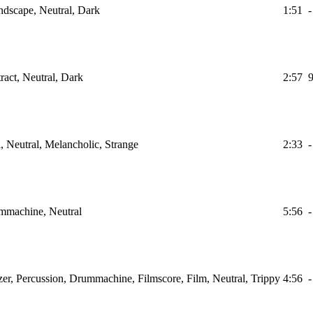
ndscape, Neutral, Dark
1:51
-
ract, Neutral, Dark
2:57
i, Neutral, Melancholic, Strange
2:33
-
ummachine, Neutral
5:56
-
er, Percussion, Drummachine, Filmscore, Film, Neutral, Trippy
4:56
-