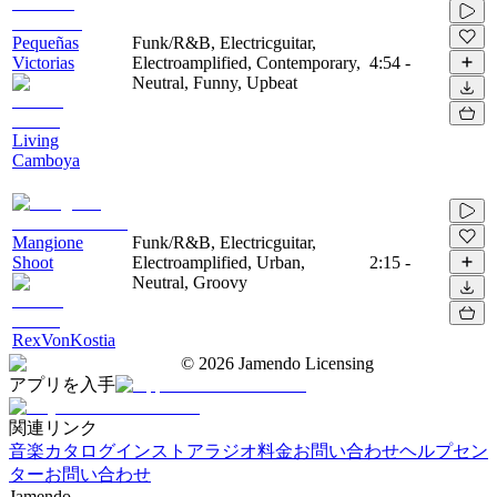
Pequeñas
Funk/R&B, Electricguitar,
Victorias
Electroamplified, Contemporary,
4:54
-
Neutral, Funny, Upbeat
Living
Camboya
Mangione
Funk/R&B, Electricguitar,
Shoot
Electroamplified, Urban,
2:15
-
Neutral, Groovy
RexVonKostia
©
2026
Jamendo Licensing
アプリを入手
関連リンク
音楽カタログ
インストアラジオ
料金
お問い合わせ
ヘルプセン
ター
お問い合わせ
Jamendo