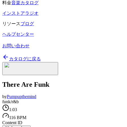
料金
音楽カタログ
インストアラジオ
リソース
ブログ
ヘルプセンター
お問い合わせ
カタログに戻る
There Are Funk
by
Pumpupthemind
funk/r&b
1:03
116 BPM
Content ID