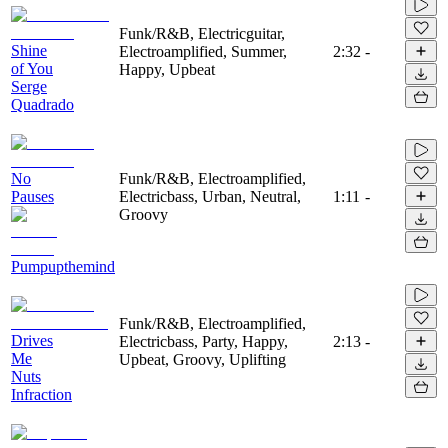
Funk/R&B, Electricguitar,
Shine
Electroamplified, Summer,
2:32
-
of You
Happy, Upbeat
Serge
Quadrado
No
Funk/R&B, Electroamplified,
Pauses
Electricbass, Urban, Neutral,
1:11
-
Groovy
Pumpupthemind
Funk/R&B, Electroamplified,
Drives
Electricbass, Party, Happy,
2:13
-
Me
Upbeat, Groovy, Uplifting
Nuts
Infraction