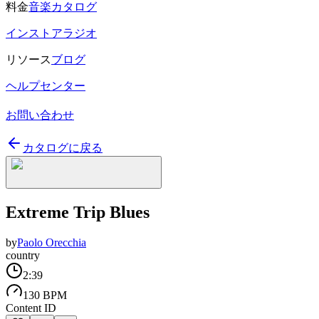
料金
音楽カタログ
インストアラジオ
リソース
ブログ
ヘルプセンター
お問い合わせ
カタログに戻る
Extreme Trip Blues
by
Paolo Orecchia
country
2:39
130 BPM
Content ID