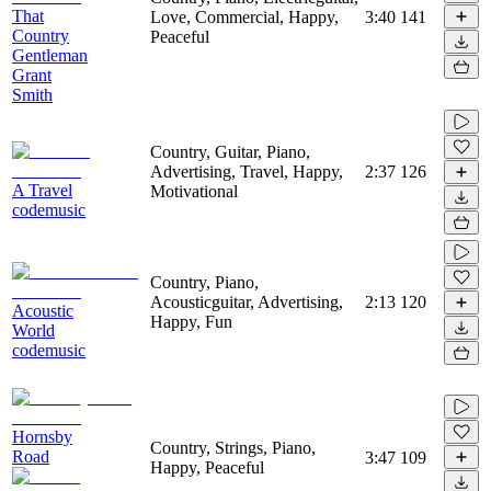
That
Love, Commercial, Happy,
3:40
141
Country
Peaceful
Gentleman
Grant
Smith
Country, Guitar, Piano,
Advertising, Travel, Happy,
2:37
126
A Travel
Motivational
codemusic
Country, Piano,
Acousticguitar, Advertising,
2:13
120
Acoustic
Happy, Fun
World
codemusic
Hornsby
Country, Strings, Piano,
Road
3:47
109
Happy, Peaceful