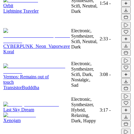
Synthesizer,
1:54
-
Orbit
Scifi, Neutral,
Lightning Traveler
Dark
Electronic,
Synthesizer,
2:33
-
Scifi, Neutral,
CYBERPUNK_Neon_Vaporwave
Dark
Koral
Electronic,
Synthesizer,
Scifi, Dark,
3:08
-
Vermos: Remains out of
Nostalgic,
touch
Sad
TransistorBudddha
Electronic,
Synthesizer,
Last Sky Dream
Hybrid,
3:17
-
Relaxing,
Xenojam
Dark, Happy