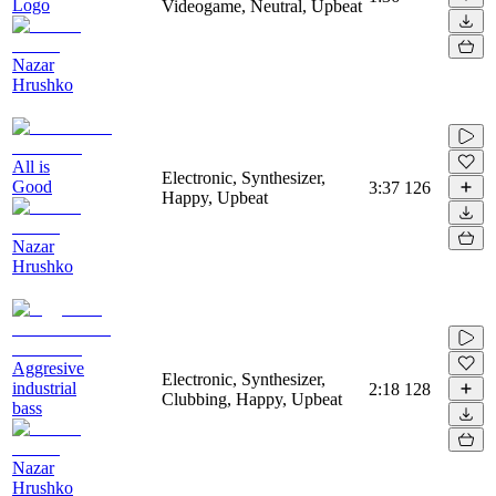
Logo
Videogame, Neutral, Upbeat
Nazar
Hrushko
All is
Electronic, Synthesizer,
Good
3:37
126
Happy, Upbeat
Nazar
Hrushko
Aggresive
Electronic, Synthesizer,
industrial
2:18
128
Clubbing, Happy, Upbeat
bass
Nazar
Hrushko