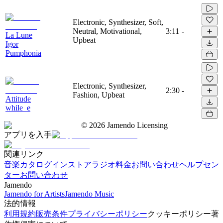
Electronic, Synthesizer, Soft,
Neutral, Motivational,
3:11
-
La Lune
Upbeat
Igor
Pumphonia
Electronic, Synthesizer,
2:30
-
Fashion, Upbeat
Attitude
while_e
©
2026
Jamendo Licensing
アプリを入手
関連リンク
音楽カタログ
インストアラジオ
料金
お問い合わせ
ヘルプセン
ター
お問い合わせ
Jamendo
Jamendo for Artists
Jamendo Music
法的情報
利用規約
販売条件
プライバシーポリシー
クッキーポリシー
著