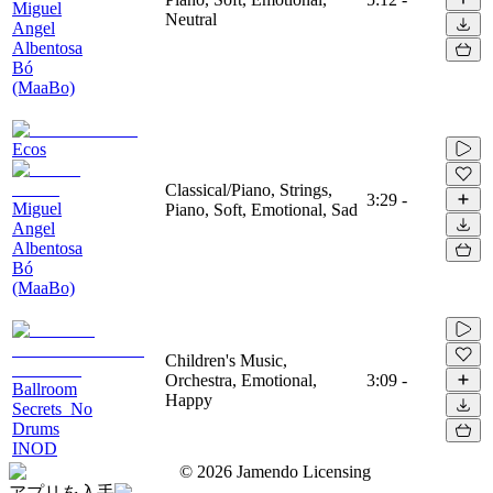
Miguel
Neutral
Angel
Albentosa
Bó
(MaaBo)
Ecos
Classical/Piano, Strings,
3:29
-
Miguel
Piano, Soft, Emotional, Sad
Angel
Albentosa
Bó
(MaaBo)
Children's Music,
Orchestra, Emotional,
3:09
-
Ballroom
Happy
Secrets_No
Drums
INOD
©
2026
Jamendo Licensing
アプリを入手