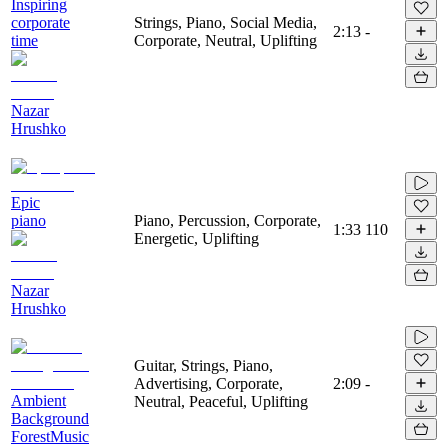
Inspiring
corporate
Strings, Piano, Social Media,
2:13
-
time
Corporate, Neutral, Uplifting
Nazar
Hrushko
Epic
piano
Piano, Percussion, Corporate,
1:33
110
Energetic, Uplifting
Nazar
Hrushko
Guitar, Strings, Piano,
Advertising, Corporate,
2:09
-
Ambient
Neutral, Peaceful, Uplifting
Background
ForestMusic