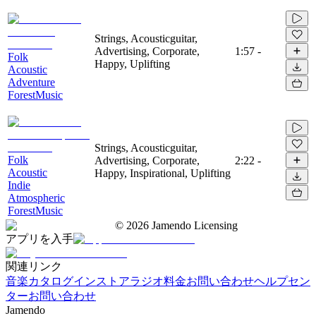
Strings, Acousticguitar,
Advertising, Corporate,
1:57
-
Folk
Happy, Uplifting
Acoustic
Adventure
ForestMusic
Strings, Acousticguitar,
Folk
Advertising, Corporate,
2:22
-
Acoustic
Happy, Inspirational, Uplifting
Indie
Atmospheric
ForestMusic
©
2026
Jamendo Licensing
アプリを入手
関連リンク
音楽カタログ
インストアラジオ
料金
お問い合わせ
ヘルプセン
ター
お問い合わせ
Jamendo