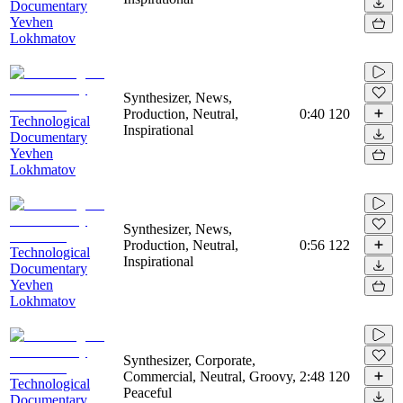
Documentary
Yevhen
Lokhmatov
Synthesizer, News,
Production, Neutral,
0:40
120
Technological
Inspirational
Documentary
Yevhen
Lokhmatov
Synthesizer, News,
Production, Neutral,
0:56
122
Technological
Inspirational
Documentary
Yevhen
Lokhmatov
Synthesizer, Corporate,
Commercial, Neutral, Groovy,
2:48
120
Technological
Peaceful
Documentary