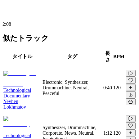
2:08
似たトラック
長
タイトル
タグ
BPM
さ
Electronic, Synthesizer,
Drummachine, Neutral,
0:40
120
Technological
Peaceful
Documentary
Yevhen
Lokhmatov
Synthesizer, Drummachine,
Corporate, News, Neutral,
1:12
120
Technological
Inspirational