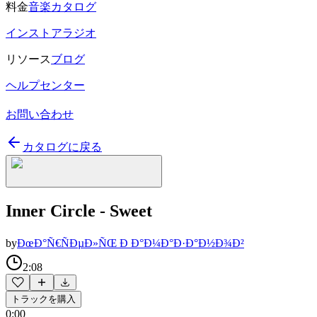
料金
音楽カタログ
インストアラジオ
リソース
ブログ
ヘルプセンター
お問い合わせ
カタログに戻る
Inner Circle - Sweet
by
ÐœÐ°Ñ€ÑÐµÐ»ÑŒ Ð Ð°Ð¼Ð°Ð·Ð°Ð½Ð¾Ð²
2:08
トラックを購入
0:00