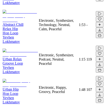
Lokhmatov
Electronic, Synthesizer,
Abstract Chill
Technology, Neutral,
1:53
-
Relax Hip
Calm, Peaceful
Hop Loop
Yevhen
Lokhmatov
Electronic, Synthesizer,
Urban Relax
Podcast, Neutral,
1:15
119
Groove Loop
Peaceful
Yevhen
Lokhmatov
Electronic, Happy,
Urban Hip
1:48
107
Groovy, Peaceful
Hop Loop
Yevhen
Lokhmatov