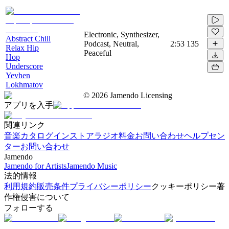
Electronic, Synthesizer,
Abstract Chill
Podcast, Neutral,
2:53
135
Relax Hip
Peaceful
Hop
Underscore
Yevhen
Lokhmatov
©
2026
Jamendo Licensing
アプリを入手
関連リンク
音楽カタログ
インストアラジオ
料金
お問い合わせ
ヘルプセン
ター
お問い合わせ
Jamendo
Jamendo for Artists
Jamendo Music
法的情報
利用規約
販売条件
プライバシーポリシー
クッキーポリシー
著
作権侵害について
フォローする