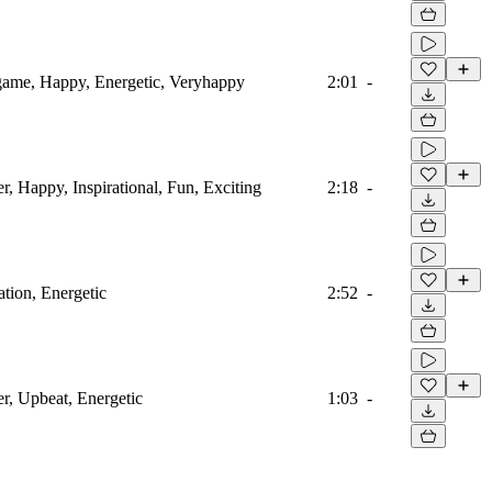
game, Happy, Energetic, Veryhappy
2:01
-
, Happy, Inspirational, Fun, Exciting
2:18
-
ation, Energetic
2:52
-
r, Upbeat, Energetic
1:03
-