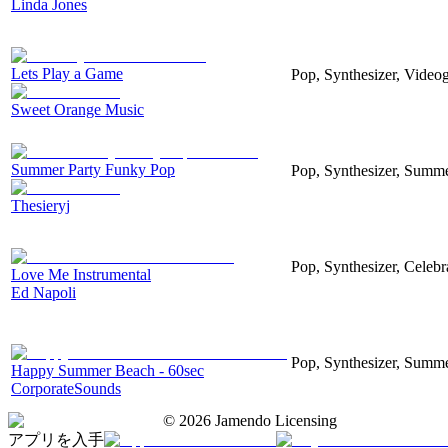
Linda Jones
Lets Play a Game
Pop, Synthesizer, Video
Sweet Orange Music
Summer Party Funky Pop
Pop, Synthesizer, Summer
Thesieryj
Pop, Synthesizer, Celebr
Love Me Instrumental
Ed Napoli
Pop, Synthesizer, Summe
Happy Summer Beach - 60sec
CorporateSounds
©
2026
Jamendo Licensing
アプリを入手