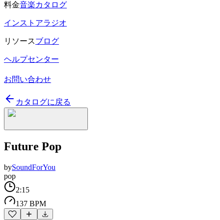
料金
音楽カタログ
インストアラジオ
リソース
ブログ
ヘルプセンター
お問い合わせ
カタログに戻る
Future Pop
by
SoundForYou
pop
2:15
137 BPM